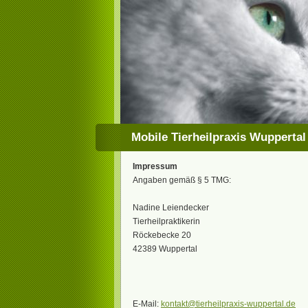
Mobile Tierheilpraxis Wuppertal
Impressum
Angaben gemäß § 5 TMG:
Nadine Leiendecker
Tierheilpraktikerin
Röckebecke 20
42389 Wuppertal
E-Mail:
kontakt@tierheilpraxis-wuppertal.de